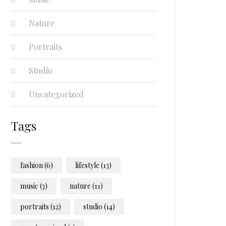
Nature
Portraits
Studio
Uncategorized
Tags
fashion
(6)
lifestyle
(13)
music
(3)
nature
(11)
portraits
(12)
studio
(14)