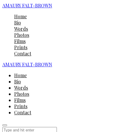
AMAURY FALT-BROWN
Home
Bio
Words
Photos
Films
Prints
Contact
AMAURY FALT-BROWN
Home
Bio
Words
Photos
Films
Prints
Contact