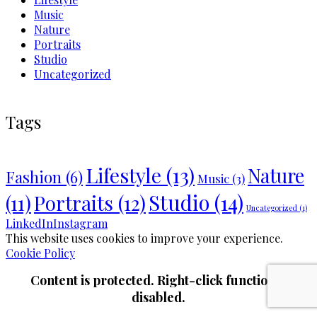
Music
Nature
Portraits
Studio
Uncategorized
Tags
Lifestyle
(13)
Nature
Fashion
(6)
Music
(3)
Studio
(14)
Portraits
(12)
(11)
Uncategorized
(1)
LinkedIn
Instagram
This website uses cookies to improve your experience.
Cookie Policy
Content is protected. Right-click function is
disabled.