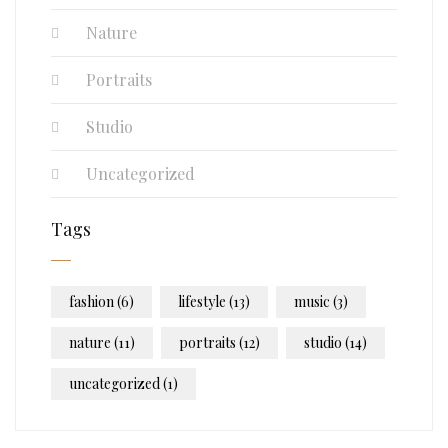
Nature
Portraits
Studio
Uncategorized
Tags
fashion
(6)
lifestyle
(13)
music
(3)
nature
(11)
portraits
(12)
studio
(14)
uncategorized
(1)