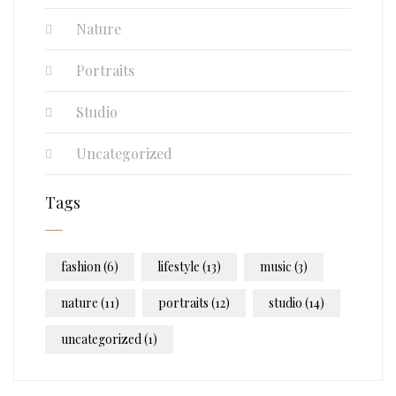
Nature
Portraits
Studio
Uncategorized
Tags
fashion
(6)
lifestyle
(13)
music
(3)
nature
(11)
portraits
(12)
studio
(14)
uncategorized
(1)