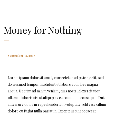
AMAURY FALT-BROWN
Money for Nothing
September 15, 2017
Lorem ipsum dolor sit amet, consectetur adipisicing elit, sed
do eiusmod tempor incididunt ut labore et dolore magna
aliqua. Ut enim ad minim veniam, quis nostrud exercitation
ullamco laboris nisi ut aliquip ex ea commodo consequat. Duis
aute irure dolor in reprehenderit in voluptate velit esse cillum
dolore eu fugiat nulla pariatur. Excepteur sint occaecat