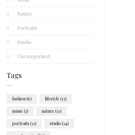
Nature
Portraits
Studio
Uncategorized
Tags
fashion
(6)
lifestyle
(13)
music
(3)
nature
(11)
portraits
(12)
studio
(14)