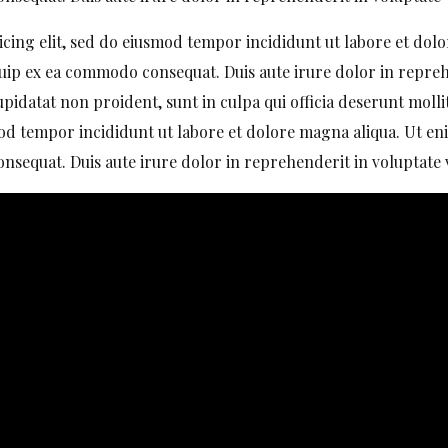
icing elit, sed do eiusmod tempor incididunt ut labore et dol
iquip ex ea commodo consequat. Duis aute irure dolor in reprehe
upidatat non proident, sunt in culpa qui officia deserunt moll
smod tempor incididunt ut labore et dolore magna aliqua. Ut e
nsequat. Duis aute irure dolor in reprehenderit in voluptate ve