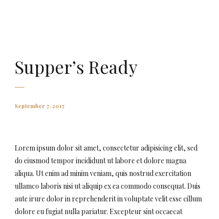
AMAURY FALT-BROWN
Supper’s Ready
September 7, 2017
Lorem ipsum dolor sit amet, consectetur adipisicing elit, sed
do eiusmod tempor incididunt ut labore et dolore magna
aliqua. Ut enim ad minim veniam, quis nostrud exercitation
ullamco laboris nisi ut aliquip ex ea commodo consequat. Duis
aute irure dolor in reprehenderit in voluptate velit esse cillum
dolore eu fugiat nulla pariatur. Excepteur sint occaecat